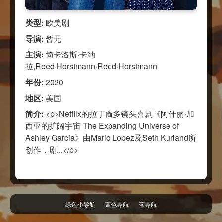
类型:
欧美剧
导演:
暂无
主演:
简卡洛斯·卡纳
拉,Reed·Horstmann·Reed·Horstmann
年份:
2020
地区:
美国
简介:
<p>Netflix的拉丁裔多镜头喜剧《阿什丽·加
西亚的扩阔宇宙 The Expanding Universe of
Ashley Garcia》由Mario Lopez及Seth Kurland所
创作，剧...</p>
绿色小导航
蓝色导航
蓝导航