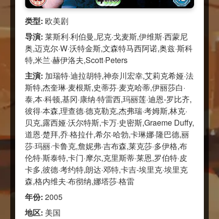
类型:
欧美剧
导演:
莱斯利·利伯曼,尼克·戈麦斯,伊维斯·西蒙尼
奥,迈克尔·W·沃特金斯,文森特马西阿诺,奥兹·斯科
特,米兰·赫伊洛夫,Scott·Peters
主演:
加瑞特·迪拉胡特,神奈川宏幸,艾莉克希娅·法
斯特,杰奎琳·麦根斯,史蒂芬·麦克哈蒂,伊丽莎白·
泰,本·科顿,基冈·康纳·特雷西,玛丽莲·迪恩-罗比齐,
彼得·本森,理查德·德克勒克,杰弗瑞·考姆斯,林克·
贝克,露西娅·沃尔特斯,卡万·史密斯,Graeme Duffy,
道恩·楚拜,乔·格拉什,希尔·哈勃,卡琳娜·隆巴德,丽
莎·玛丽·卡鲁克,詹妮弗·吉布森,莱克莎·多伊格,布
伦特·斯泰特,卡门·摩尔,克里斯蒂·莱恩,罗伯特·皮
卡多,彼德·考约特,朗达·邓特,卡吉-埃里克·埃里克
森,格内维夫·布彻纳,娜塔莎·格雷
年份:
2005
地区:
美国