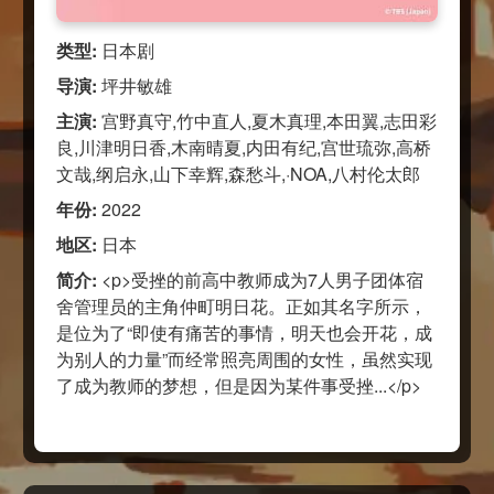
类型:
日本剧
导演:
坪井敏雄
主演:
宫野真守,竹中直人,夏木真理,本田翼,志田彩
良,川津明日香,木南晴夏,内田有纪,宫世琉弥,高桥
文哉,纲启永,山下幸辉,森愁斗,·NOA,八村伦太郎
年份:
2022
地区:
日本
简介:
<p>受挫的前高中教师成为7人男子团体宿
舍管理员的主角仲町明日花。正如其名字所示，
是位为了“即使有痛苦的事情，明天也会开花，成
为别人的力量”而经常照亮周围的女性，虽然实现
了成为教师的梦想，但是因为某件事受挫...</p>