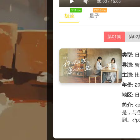
00:00
/
15:05
331ms
2858ms
极速
量子
第01集
第02
类型:
日
导演:
暂
主演:
比
年份:
2
地区:
日
简介:
<
是，与
到。</p