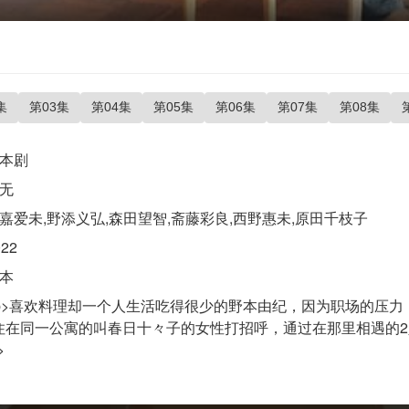
集
第03集
第04集
第05集
第06集
第07集
第08集
本剧
无
嘉爱未,野添义弘,森田望智,斋藤彩良,西野惠未,原田千枝子
022
本
p>喜欢料理却一个人生活吃得很少的野本由纪，因为职场的压
住在同一公寓的叫春日十々子的女性打招呼，通过在那里相遇的
>