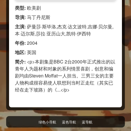
类型:
欧美剧
导演:
马丁丹尼斯
主演:
萨曼莎·斯毕洛,杰克·达文波特,吉娜·贝尔曼,
本·迈尔斯,莎拉·亚历山大,凯特·伊西特
年份:
2004
地区:
英国
简介:
<p>本剧集是BBC 2台2000年正式推出的以
青年人为题材和对象的系列情景喜剧，创意和编
剧均由Steven Moffat一人担当。三男三女的主要
人物构成很容易使人联想到当时正走红（其实已
经在走下坡路）的《...</p>
绿色小导航
蓝色导航
蓝导航